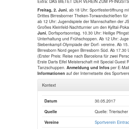
Extra: DAS BIETET DER VEREIN ZUM PFINGS
Freitag, 2. Juni
, ab 18 Uhr: Sportfesteröffnung m
Drittes Birresborner Theken-Torwandschießen für
ab 12 Uhr: Jugendspiele der Mannschaften der JSG 
Großes Kleinfeld-Nachtturnier um den Kylltal-Poka
Juni
, Dorfsportsonntag. 10.30 Uhr: Heilige Pfing
Unterhaltung und Frühschoppen. Ab 12 Uhr: Jugen
Siebenkampf-Olympiade der Dorf- vereine. Ab 15.30
Birresborn Nord gegen Birresborn Süd. Ab 17.30 
(Erster Preis: Reise nach Barcelona für zwei Pers
Erste Darts Eifel Meisterschaft mit Special Guest
Tanzschuppen.
Anmeldung und Infos
per E-Mai
Informationen
auf der Internetseite des Sportver
Kontext
Datum
30.05.2017
Quelle
Quelle: Trierischer
Vereine
Sportverein Eintra