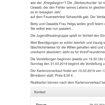
war der „Kriegsbeginn“? Die „Sterbeurkunde“ ist n
Oswald, der den Fehler seines Lebens im gleichen 
es im besagten Jahr
auf dem Feuerwehrfest Schaschlik gab. Der Verdach
Betty und Oswalds Frau Helga wollen groß feiern 
Sie selbst was nun passiert...
Die Jugendtheatergruppe spielt im Vorfeld den Ein
Weil Beerdigungen so schön feierlich und traurig s
fälschlicherweise für die Witwe gehalten wird un
unerkannt absolviert, sieht es für ihrevFreundinne
Die Vorstellungen beginnen jeweils um 19.30 Uhr
Sonntag den 31.03.2019 beginnt die Vorstellung u
Der Kartenvorverkauf findet am 10.03.2019 von 1
Birresborn statt, Preis 8,00 €.
Restkarten können nach dem Kartenvorverkauf b
Kontext
Datum
26.02.201