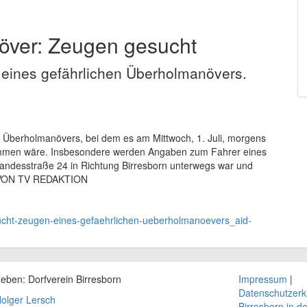
över: Zeugen gesucht
n eines gefährlichen Überholmanövers.
en Überholmanövers, bei dem es am Mittwoch, 1. Juli, morgens
men wäre. Insbesondere werden Angaben zum Fahrer eines
Landesstraße 24 in Richtung Birresborn unterwegs war und
e. VON TV REDAKTION
i-sucht-zeugen-eines-gefaehrlichen-ueberholmanoevers_aid-
geben: Dorfverein
Birresborn
Impressum
|
Datenschutzerk
olger Lersch
Birresborn in d