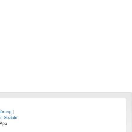
lärung
|
en Soziale
sApp