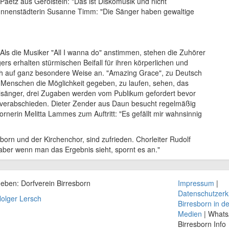
a Paetz aus Gerolstein: "Das ist Diskomusik und nicht
runnenstädterin Susanne Timm: "Die Sänger haben gewaltige
 Als die Musiker "All I wanna do" anstimmen, stehen die Zuhörer
ers erhalten stürmischen Beifall für ihren körperlichen und
ith auf ganz besondere Weise an. "Amazing Grace", zu Deutsch
 Menschen die Möglichkeit gegeben, zu laufen, sehen, das
lsänger, drei Zugaben werden vom Publikum gefordert bevor
 verabschieden. Dieter Zender aus Daun besucht regelmäßig
rnerin Melitta Lammes zum Auftritt: "Es gefällt mir wahnsinnig
born und der Kirchenchor, sind zufrieden. Chorleiter Rudolf
 aber wenn man das Ergebnis sieht, spornt es an."
geben: Dorfverein
Birresborn
Impressum
|
Datenschutzerk
olger Lersch
Birresborn in d
Medien
| What
Birresborn Info