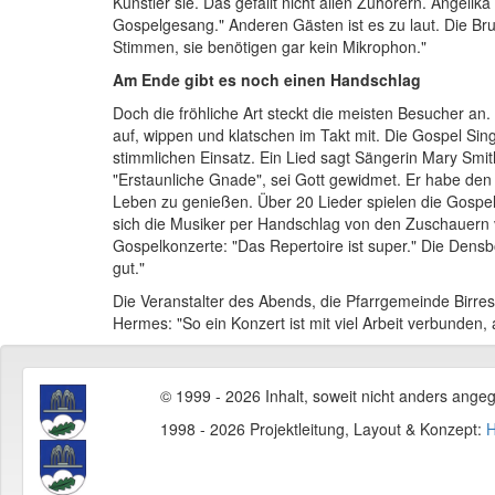
Künstler sie. Das gefällt nicht allen Zuhörern. Angelik
Gospelgesang." Anderen Gästen ist es zu laut. Die B
Stimmen, sie benötigen gar kein Mikrophon."
Am Ende gibt es noch einen Handschlag
Doch die fröhliche Art steckt die meisten Besucher an.
auf, wippen und klatschen im Takt mit. Die Gospel Sing
stimmlichen Einsatz. Ein Lied sagt Sängerin Mary Sm
"Erstaunliche Gnade", sei Gott gewidmet. Er habe den
Leben zu genießen. Über 20 Lieder spielen die Gospe
sich die Musiker per Handschlag von den Zuschauern
Gospelkonzerte: "Das Repertoire ist super." Die Densbo
gut."
Die Veranstalter des Abends, die Pfarrgemeinde Birres
Hermes: "So ein Konzert ist mit viel Arbeit verbunden,
© 1999 - 2026 Inhalt, soweit nicht anders ange
1998 - 2026 Projektleitung, Layout & Konzept:
H