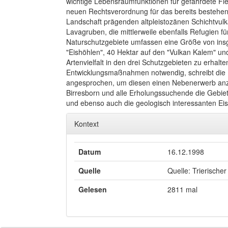
wichtige Lebensraumfunktionen für gefährdete Fle
neuen Rechtsverordnung für das bereits bestehend
Landschaft prägenden altpleistozänen Schichtvul
Lavagruben, die mittlerweile ebenfalls Refugien fü
Naturschutzgebiete umfassen eine Größe von insg
"Eishöhlen", 40 Hektar auf den "Vulkan Kalem" un
Artenvielfalt in den drei Schutzgebieten zu erhal
Entwicklungsmaßnahmen notwendig, schreibt die Be
angesprochen, um diesen einen Nebenerwerb anzu
Birresborn und alle Erholungssuchende die Gebi
und ebenso auch die geologisch interessanten Ei
Kontext
Datum
16.12.1998
Quelle
Quelle: Trierischer
Gelesen
2811 mal