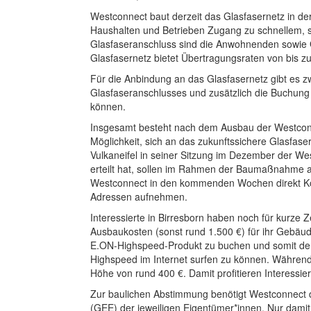
Westconnect baut derzeit das Glasfasernetz in de
Haushalten und Betrieben Zugang zu schnellem, s
Glasfaseranschluss sind die Anwohnenden sowie G
Glasfasernetz bietet Übertragungsraten von bis z
Für die Anbindung an das Glasfasernetz gibt es 
Glasfaseranschlusses und zusätzlich die Buchung
können.
Insgesamt besteht nach dem Ausbau der Westconne
Möglichkeit, sich an das zukunftssichere Glasfas
Vulkaneifel in seiner Sitzung im Dezember der W
erteilt hat, sollen im Rahmen der Baumaßnahme 
Westconnect in den kommenden Wochen direkt Kon
Adressen aufnehmen.
Interessierte in Birresborn haben noch für kurze Z
Ausbaukosten (sonst rund 1.500 €) für ihr Gebäude 
E.ON-Highspeed-Produkt zu buchen und somit den
Highspeed im Internet surfen zu können. Während 
Höhe von rund 400 €. Damit profitieren Interessi
Zur baulichen Abstimmung benötigt Westconnect 
(GEE) der jeweiligen Eigentümer*innen. Nur damit