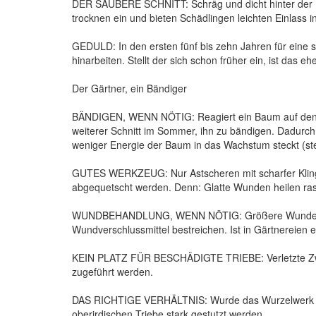
DER SAUBERE SCHNITT: Schräg und dicht hinter der 
trocknen ein und bieten Schädlingen leichten Einlass 
GEDULD: In den ersten fünf bis zehn Jahren für eine
hinarbeiten. Stellt der sich schon früher ein, ist das e
Der Gärtner, ein Bändiger
BÄNDIGEN, WENN NÖTIG: Reagiert ein Baum auf den Sc
weiterer Schnitt im Sommer, ihn zu bändigen. Dadurch
weniger Energie der Baum in das Wachstum steckt (ste
GUTES WERKZEUG: Nur Astscheren mit scharfer Klinge
abgequetscht werden. Denn: Glatte Wunden heilen ras
WUNDBEHANDLUNG, WENN NÖTIG: Größere Wunden (di
Wundverschlussmittel bestreichen. Ist in Gärtnereien er
KEIN PLATZ FÜR BESCHÄDIGTE TRIEBE: Verletzte Zwe
zugeführt werden.
DAS RICHTIGE VERHÄLTNIS: Wurde das Wurzelwerk be
oberirdischen Triebe stark gestutzt werden.