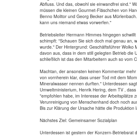
Abfluss. Und das, obwohl sie einwandfrei sind." 
müssen die kleinen Gourmet-Fläschchen von Hand
Benno Molitor und Georg Becker aus Mürlenbach. 
kann uns niemand etwas vorwerfen."
Betriebsleiter Hermann Himmes hingegen schwillt
schimpft: "Schauen Sie sich doch mal genau an, 
wurde." Der Hintergrund: Geschäftsführer Wolko M
davon aus, dass in dem still gelegten Betrieb die 
schließlich ist das den Mitarbeitern auch so vom 
Machtan, der ansonsten keinen Kommentar mehr zu
von vornherein klar, dass unser Tod mit dem Mome
Mineralwasser nennen durften." Unterdessen sagte
Umweltministerium, Henrik Hering, dem TV , das
"empfohlen habe, im Interesse der Arbeitsplätze 
Verunreinigung von Menschenhand doch noch auss
Bis zur Klärung der Ursache hätte die Produktion
Nächstes Ziel: Gemeinsamer Sozialplan
Unterdessen ist gestern der Konzern-Betriebsr