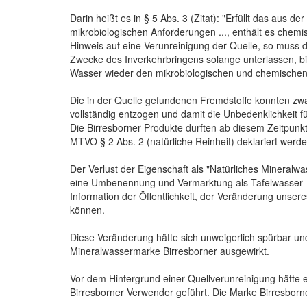
Darin heißt es in § 5 Abs. 3 (Zitat): "Erfüllt das aus 
mikrobiologischen Anforderungen ..., enthält es che
Hinweis auf eine Verunreinigung der Quelle, so muss 
Zwecke des Inverkehrbringens solange unterlassen, bis
Wasser wieder den mikrobiologischen und chemischen 
Die in der Quelle gefundenen Fremdstoffe konnten z
vollständig entzogen und damit die Unbedenklichkeit 
Die Birresborner Produkte durften ab diesem Zeitpunk
MTVO § 2 Abs. 2 (natürliche Reinheit) deklariert werde
Der Verlust der Eigenschaft als "Natürliches Mineral
eine Umbenennung und Vermarktung als Tafelwasser -
Information der Öffentlichkeit, der Veränderung unsere
können.
Diese Veränderung hätte sich unweigerlich spürbar und
Mineralwassermarke Birresborner ausgewirkt.
Vor dem Hintergrund einer Quellverunreinigung hätte 
Birresborner Verwender geführt. Die Marke Birresbor