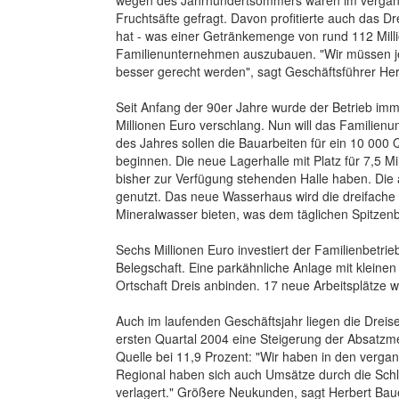
wegen des Jahrhundertsommers waren im vergan
Fruchtsäfte gefragt. Davon profitierte auch das D
hat - was einer Getränkemenge von rund 112 Milli
Familienunternehmen auszubauen. "Wir müssen je
besser gerecht werden", sagt Geschäftsführer He
Seit Anfang der 90er Jahre wurde der Betrieb im
Millionen Euro verschlang. Nun will das Familien
des Jahres sollen die Bauarbeiten für ein 10 00
beginnen. Die neue Lagerhalle mit Platz für 7,5 M
bisher zur Verfügung stehenden Halle haben. Die al
genutzt. Das neue Wasserhaus wird die dreifache G
Mineralwasser bieten, was dem täglichen Spitzen
Sechs Millionen Euro investiert der Familienbetri
Belegschaft. Eine parkähnliche Anlage mit klei
Ortschaft Dreis anbinden. 17 neue Arbeitsplätze 
Auch im laufenden Geschäftsjahr liegen die Drei
ersten Quartal 2004 eine Steigerung der Absatzme
Quelle bei 11,9 Prozent: "Wir haben in den verga
Regional haben sich auch Umsätze durch die Schl
verlagert." Größere Neukunden, sagt Herbert Bau