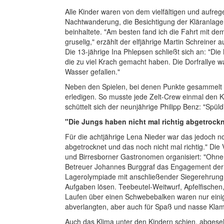
Alle Kinder waren von dem vielfältigen und aufr
Nachtwanderung, die Besichtigung der Kläranlage 
beinhaltete. "Am besten fand ich die Fahrt mit d
gruselig," erzählt der elfjährige Martin Schreiner a
Die 13-jährige Ina Phlepsen schließt sich an: "Di
die zu viel Krach gemacht haben. Die Dorfrallye wa
Wasser gefallen."
Neben den Spielen, bei denen Punkte gesammelt w
erledigen. So musste jede Zelt-Crew einmal den
schüttelt sich der neunjährige Philipp Benz: "Spüldie
"Die Jungs haben nicht mal richtig abgetrock
Für die achtjährige Lena Nieder war das jedoch n
abgetrocknet und das noch nicht mal richtig." Die
und Birresborner Gastronomen organisiert: "Ohne 
Betreuer Johannes Burggraf das Engagement der H
Lagerolympiade mit anschließender Siegerehrung u
Aufgaben lösen. Teebeutel-Weitwurf, Apfelfische
Laufen über einen Schwebebalken waren nur einig
abverlangten, aber auch für Spaß und nasse Klam
Auch das Klima unter den Kindern schien, abgese