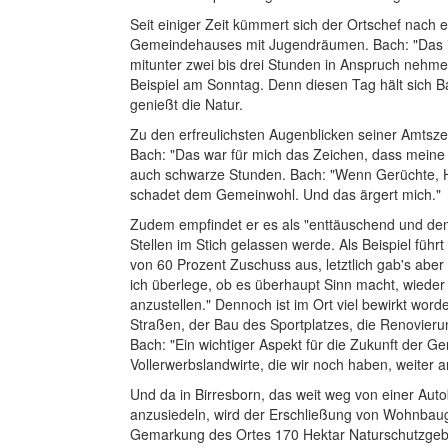
Seit einiger Zeit kümmert sich der Ortschef nac
Gemeindehauses mit Jugendräumen. Bach: "Das ist 
mitunter zwei bis drei Stunden in Anspruch nehm
Beispiel am Sonntag. Denn diesen Tag hält sich 
genießt die Natur.
Zu den erfreulichsten Augenblicken seiner Amtsze
Bach: "Das war für mich das Zeichen, dass meine A
auch schwarze Stunden. Bach: "Wenn Gerüchte, H
schadet dem Gemeinwohl. Und das ärgert mich."
Zudem empfindet er es als "enttäuschend und de
Stellen im Stich gelassen werde. Als Beispiel führ
von 60 Prozent Zuschuss aus, letztlich gab's aber
ich überlege, ob es überhaupt Sinn macht, wieder
anzustellen." Dennoch ist im Ort viel bewirkt word
Straßen, der Bau des Sportplatzes, die Renovie
Bach: "Ein wichtiger Aspekt für die Zukunft der G
Vollerwerbslandwirte, die wir noch haben, weiter a
Und da in Birresborn, das weit weg von einer Aut
anzusiedeln, wird der Erschließung von Wohnbauge
Gemarkung des Ortes 170 Hektar Naturschutzgebi