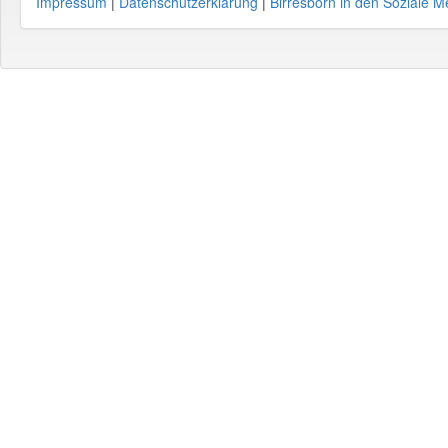
Impressum
|
Datenschutzerklärung
|
Birresborn in den Soziale M