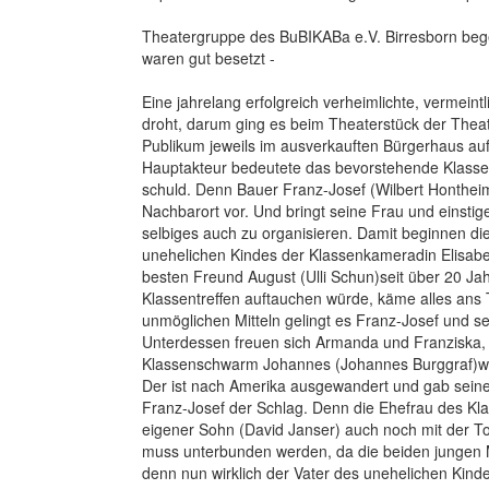
Theatergruppe des BuBIKABa e.V. Birresborn begei
waren gut besetzt -
Eine jahrelang erfolgreich verheimlichte, vermeint
droht, darum ging es beim Theaterstück der Theat
Publikum jeweils im ausverkauften Bürgerhaus 
Hauptakteur bedeutete das bevorstehende Klassent
schuld. Denn Bauer Franz-Josef (Wilbert Hontheim
Nachbarort vor. Und bringt seine Frau und einst
selbiges auch zu organisieren. Damit beginnen di
unehelichen Kindes der Klassenkameradin Elisabet
besten Freund August (Ulli Schun)seit über 20 Ja
Klassentreffen auftauchen würde, käme alles ans T
unmöglichen Mitteln gelingt es Franz-Josef und s
Unterdessen freuen sich Armanda und Franziska, 
Klassenschwarm Johannes (Johannes Burggraf)wi
Der ist nach Amerika ausgewandert und gab seine Z
Franz-Josef der Schlag. Denn die Ehefrau des Kla
eigener Sohn (David Janser) auch noch mit der To
muss unterbunden werden, da die beiden jungen Me
denn nun wirklich der Vater des unehelichen Kinde