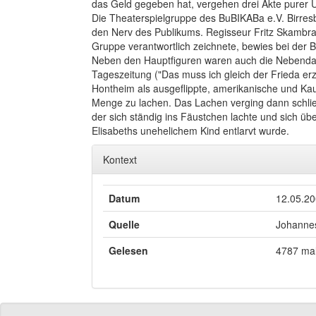
das Geld gegeben hat, vergehen drei Akte purer U
Die Theaterspielgruppe des BuBIKABa e.V. Birresb
den Nerv des Publikums. Regisseur Fritz Skambrak
Gruppe verantwortlich zeichnete, bewies bei der 
Neben den Hauptfiguren waren auch die Nebendarst
Tageszeitung ("Das muss ich gleich der Frieda erz
Hontheim als ausgeflippte, amerikanische und Ka
Menge zu lachen. Das Lachen verging dann schlie
der sich ständig ins Fäustchen lachte und sich ü
Elisabeths unehelichem Kind entlarvt wurde.
Kontext
Datum
12.05.2
Quelle
Johannes
Gelesen
4787 ma