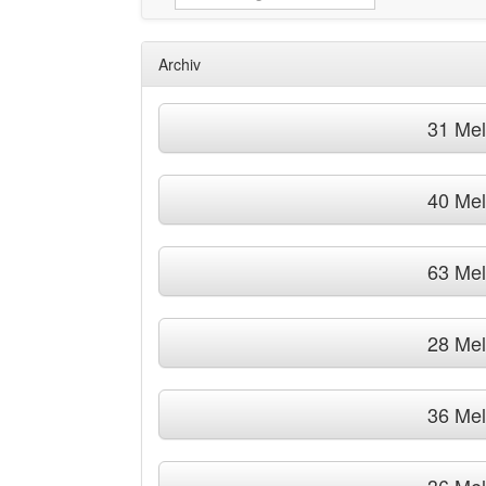
Archiv
31 Me
40 Me
63 Me
28 Me
36 Me