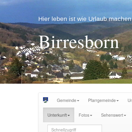
Hier leben ist wie Urlaub machen.
Birresborn
Gemeinde
Pfarrgemeinde
U
Unterkunft
Fotos
Sehenswert