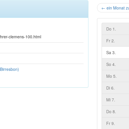
←
ein Monat z
Do 1.
fahrer-clemens-100.html
Fr 2.
Sa 3.
So 4.
Birresbon)
Mo 5.
Di 6.
Mi 7.
Do 8.
Fr 9.