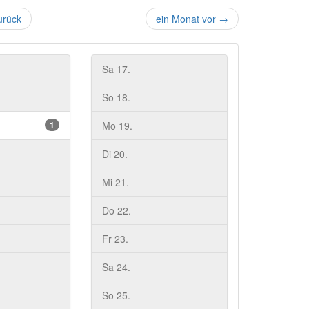
urück
ein Monat vor
→
Sa 17.
So 18.
1
Mo 19.
Di 20.
Mi 21.
Do 22.
Fr 23.
Sa 24.
So 25.