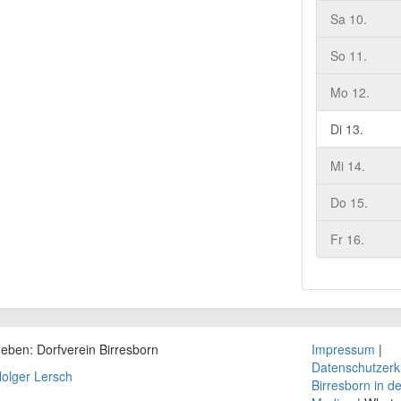
Sa 10.
So 11.
Mo 12.
Di 13.
Mi 14.
Do 15.
Fr 16.
geben: Dorfverein
Birresborn
Impressum
|
Datenschutzerk
olger Lersch
Birresborn in d